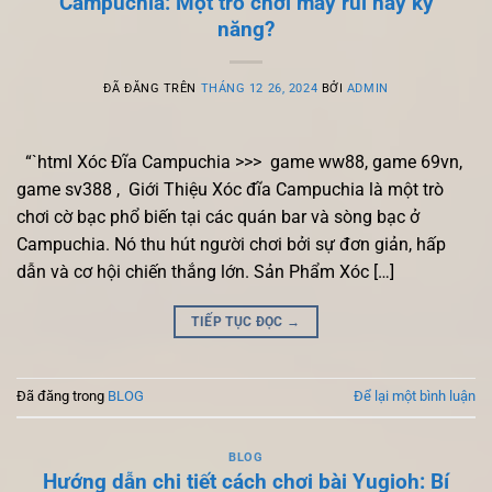
Campuchia: Một trò chơi may rủi hay kỹ
năng?
ĐÃ ĐĂNG TRÊN
THÁNG 12 26, 2024
BỞI
ADMIN
“`html Xóc Đĩa Campuchia >>> game ww88, game 69vn,
game sv388 , Giới Thiệu Xóc đĩa Campuchia là một trò
chơi cờ bạc phổ biến tại các quán bar và sòng bạc ở
Campuchia. Nó thu hút người chơi bởi sự đơn giản, hấp
dẫn và cơ hội chiến thắng lớn. Sản Phẩm Xóc […]
TIẾP TỤC ĐỌC
→
Đã đăng trong
BLOG
Để lại một bình luận
BLOG
Hướng dẫn chi tiết cách chơi bài Yugioh: Bí