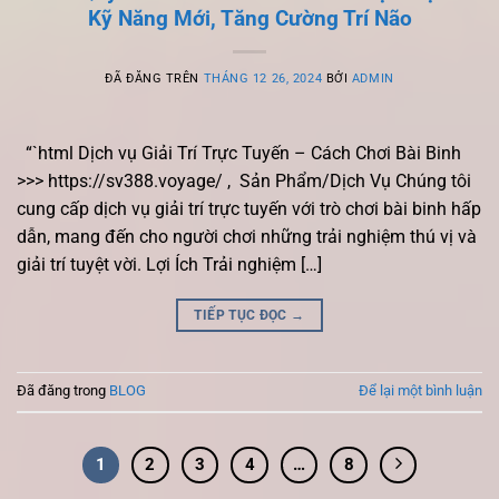
Kỹ Năng Mới, Tăng Cường Trí Não
ĐÃ ĐĂNG TRÊN
THÁNG 12 26, 2024
BỞI
ADMIN
“`html Dịch vụ Giải Trí Trực Tuyến – Cách Chơi Bài Binh
>>> https://sv388.voyage/ , Sản Phẩm/Dịch Vụ Chúng tôi
cung cấp dịch vụ giải trí trực tuyến với trò chơi bài binh hấp
dẫn, mang đến cho người chơi những trải nghiệm thú vị và
giải trí tuyệt vời. Lợi Ích Trải nghiệm […]
TIẾP TỤC ĐỌC
→
Đã đăng trong
BLOG
Để lại một bình luận
1
2
3
4
…
8