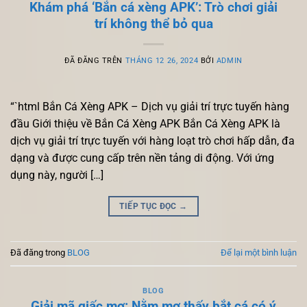
Khám phá ‘Bắn cá xèng APK’: Trò chơi giải
trí không thể bỏ qua
ĐÃ ĐĂNG TRÊN
THÁNG 12 26, 2024
BỞI
ADMIN
“`html Bắn Cá Xèng APK – Dịch vụ giải trí trực tuyến hàng
đầu Giới thiệu về Bắn Cá Xèng APK Bắn Cá Xèng APK là
dịch vụ giải trí trực tuyến với hàng loạt trò chơi hấp dẫn, đa
dạng và được cung cấp trên nền tảng di động. Với ứng
dụng này, người […]
TIẾP TỤC ĐỌC
→
Đã đăng trong
BLOG
Để lại một bình luận
BLOG
Giải mã giấc mơ: Nằm mơ thấy bắt cá có ý