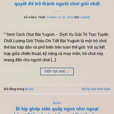
quyết để trở thành người chơi giỏi nhất
ĐÃ ĐĂNG TRÊN
THÁNG 12 26, 2024
BỞI
ADMIN
“`html Cách Chơi Bài Yugioh – Dịch Vụ Giải Trí Trực Tuyến
Chất Lượng Giới Thiệu Chi Tiết Bài Yugioh là một trò chơi
thẻ bài hấp dẫn và phổ biến trên toàn thế giới. Với sự kết
hợp giữa chiến thuật, kỹ năng và may mắn, trò chơi này
mang đến cho người chơi […]
TIẾP TỤC ĐỌC
→
Đã đăng trong
BLOG
Để lại một bình luận
BLOG
Bí kíp ghép xiên quây ngon như ngoại