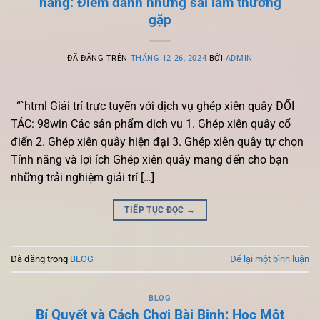
hàng: Điểm danh những sai lầm thường
gặp
ĐÃ ĐĂNG TRÊN
THÁNG 12 26, 2024
BỞI
ADMIN
“`html Giải trí trực tuyến với dịch vụ ghép xiên quây ĐỐI
TÁC: 98win Các sản phẩm dịch vụ 1. Ghép xiên quây cổ
điển 2. Ghép xiên quây hiện đại 3. Ghép xiên quây tự chọn
Tính năng và lợi ích Ghép xiên quây mang đến cho bạn
những trải nghiệm giải trí […]
TIẾP TỤC ĐỌC
→
Đã đăng trong
BLOG
Để lại một bình luận
BLOG
Bí Quyết và Cách Chơi Bài Binh: Học Một