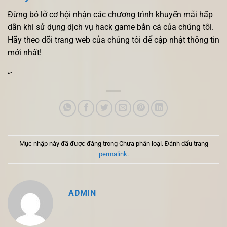
Đừng bỏ lỡ cơ hội nhận các chương trình khuyến mãi hấp
dẫn khi sử dụng dịch vụ hack game bắn cá của chúng tôi.
Hãy theo dõi trang web của chúng tôi để cập nhật thông tin
mới nhất!
“`
Mục nhập này đã được đăng trong Chưa phân loại. Đánh dấu trang
permalink
.
ADMIN