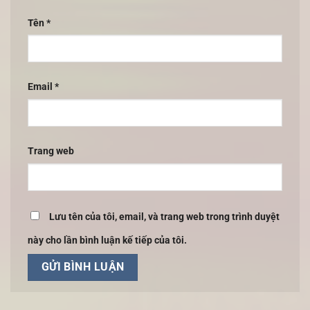
Tên
*
Email
*
Trang web
Lưu tên của tôi, email, và trang web trong trình duyệt
này cho lần bình luận kế tiếp của tôi.