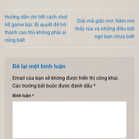
Hướng dẫn chi tiết cách chơi
Giải mã giấc mơ: Nằm mơ
68 game bài: Bí quyết để trở
thấy rùa và những điều bất
thành cao thủ không phải ai
ngờ bạn chưa biết
cũng biết
Để lại một bình luận
Email của bạn sẽ không được hiển thị công khai.
Các trường bắt buộc được đánh dấu
*
Bình luận
*