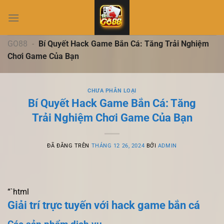
Chuyển
đến
nội
dung
GO88
-
Bí Quyết Hack Game Bắn Cá: Tăng Trải Nghiệm
Chơi Game Của Bạn
CHƯA PHÂN LOẠI
Bí Quyết Hack Game Bắn Cá: Tăng
Trải Nghiệm Chơi Game Của Bạn
ĐÃ ĐĂNG TRÊN
THÁNG 12 26, 2024
BỞI
ADMIN
“`html
Giải trí trực tuyến với hack game bắn cá