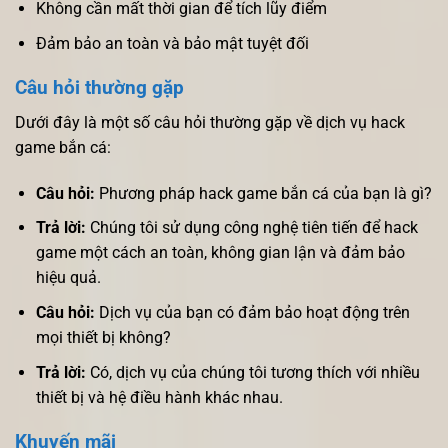
Không cần mất thời gian để tích lũy điểm
Đảm bảo an toàn và bảo mật tuyệt đối
Câu hỏi thường gặp
Dưới đây là một số câu hỏi thường gặp về dịch vụ hack
game bắn cá:
Câu hỏi:
Phương pháp hack game bắn cá của bạn là gì?
Trả lời:
Chúng tôi sử dụng công nghệ tiên tiến để hack
game một cách an toàn, không gian lận và đảm bảo
hiệu quả.
Câu hỏi:
Dịch vụ của bạn có đảm bảo hoạt động trên
mọi thiết bị không?
Trả lời:
Có, dịch vụ của chúng tôi tương thích với nhiều
thiết bị và hệ điều hành khác nhau.
Khuyến mãi