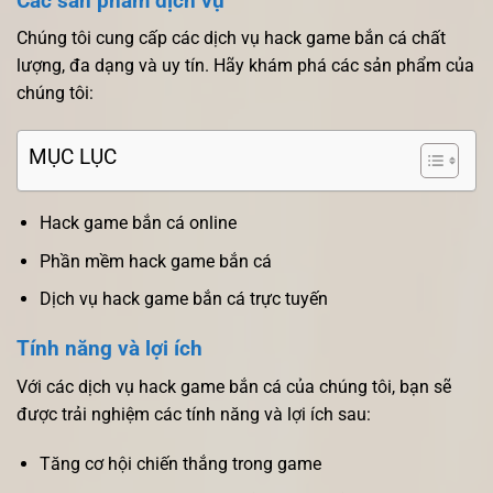
Các sản phẩm dịch vụ
Chúng tôi cung cấp các dịch vụ hack game bắn cá chất
lượng, đa dạng và uy tín. Hãy khám phá các sản phẩm của
chúng tôi:
MỤC LỤC
Hack game bắn cá online
Phần mềm hack game bắn cá
Dịch vụ hack game bắn cá trực tuyến
Tính năng và lợi ích
Với các dịch vụ hack game bắn cá của chúng tôi, bạn sẽ
được trải nghiệm các tính năng và lợi ích sau:
Tăng cơ hội chiến thắng trong game