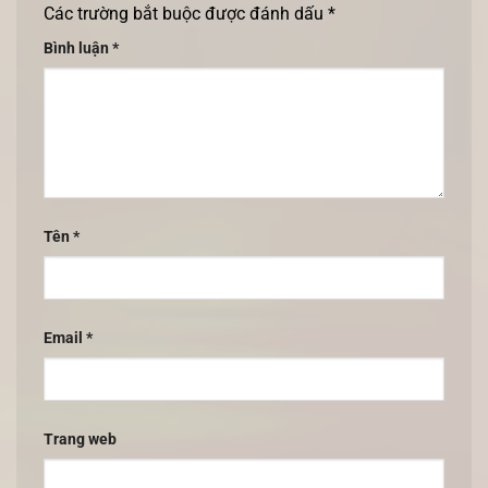
Các trường bắt buộc được đánh dấu
*
Bình luận
*
Tên
*
Email
*
Trang web