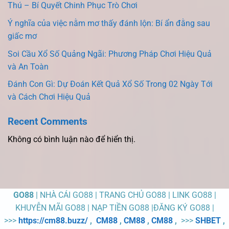
Thú – Bí Quyết Chinh Phục Trò Chơi
Ý nghĩa của việc nằm mơ thấy đánh lộn: Bí ẩn đằng sau
giấc mơ
Soi Cầu Xổ Số Quảng Ngãi: Phương Pháp Chơi Hiệu Quả
và An Toàn
Đánh Con Gì: Dự Đoán Kết Quả Xổ Số Trong 02 Ngày Tới
và Cách Chơi Hiệu Quả
Recent Comments
Không có bình luận nào để hiển thị.
GO88
| NHÀ CÁI GO88 | TRANG CHỦ GO88 | LINK GO88 |
KHUYỄN MÃI GO88 | NẠP TIỀN GO88 |ĐĂNG KÝ GO88 |
>>>
https://cm88.buzz/
,
CM88
,
CM88
,
CM88
,
>>>
SHBET
,