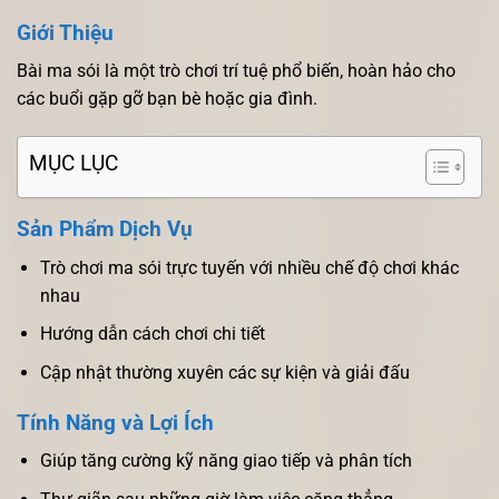
Giới Thiệu
Bài ma sói là một trò chơi trí tuệ phổ biến, hoàn hảo cho
các buổi gặp gỡ bạn bè hoặc gia đình.
MỤC LỤC
Sản Phẩm Dịch Vụ
Trò chơi ma sói trực tuyến với nhiều chế độ chơi khác
nhau
Hướng dẫn cách chơi chi tiết
Cập nhật thường xuyên các sự kiện và giải đấu
Tính Năng và Lợi Ích
Giúp tăng cường kỹ năng giao tiếp và phân tích